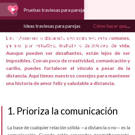
Pruebas traviesas para parejas
CÓMO HACER QUE UNA
Ideas traviesas para parejas
Cómo hacer que una relación a distancia funcione: consejos para mantenerse conectados
RELACIÓN A DISTANCIA
FUNCIONE: CONSEJOS PARA
Las relaciones a distancia son cada vez más comunes,
ya sea por estudios, trabajo o decisiones de vida.
MANTENERSE CONECTADOS
Aunque pueden ser desafiantes, están lejos de ser
imposibles. Con un poco de creatividad, comunicación y
cariño, puedes fortalecer el vínculo a pesar de la
distancia. Aquí tienes nuestros consejos para mantener
una historia de amor feliz y saludable a distancia.
1. Prioriza la comunicación
La base de cualquier relación sólida —a distancia o no— es la
comunicación. Cuando están separados geográficamente,