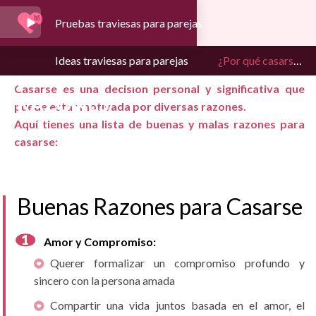
Pruebas traviesas para parejas
¿POR QUÉ CASARSE?
Ideas traviesas para parejas
¿Por qué casarse? Buenas y malas razones
BUENAS Y MALAS
Casarse es una decisión personal y significativa que
RAZONES
puede estar motivada por diversas razones.
Aquí tienes una lista de buenas y malas razones para
casarse:
Buenas Razones para Casarse
Amor y Compromiso:
Querer formalizar un compromiso profundo y
sincero con la persona amada
Compartir una vida juntos basada en el amor, el